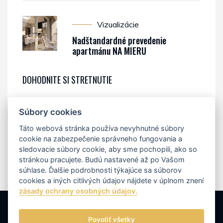
Vizualizácie
Nadštandardné prevedenie
apartmánu NA MIERU
DOHODNITE SI STRETNUTIE
mobil /
+421 903 987 891
/
Súbory cookies
e-mail /
apartmany@villaerdody.sk
/
Táto webová stránka používa nevyhnutné súbory
cookie na zabezpečenie správneho fungovania a
sledovacie súbory cookie, aby sme pochopili, ako so
stránkou pracujete. Budú nastavené až po Vašom
súhlase. Ďalšie podrobnosti týkajúce sa súborov
cookies a iných citlivých údajov nájdete v úplnom znení
zásady ochrany osobných údajov.
Kontakt
Autori projektu
Developer projektu
Spracovanie osobných údajov
Súbory cookies
Povoliť všetky