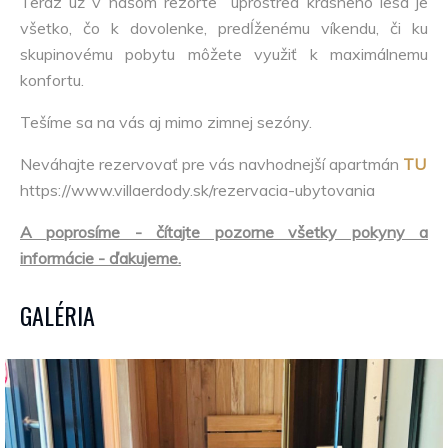
Teraz už v našom rezorte uprostred krásneho lesa je
všetko, čo k dovolenke, predĺženému víkendu, či ku
skupinovému pobytu môžete využiť k maximálnemu
konfortu.
Tešíme sa na vás aj mimo zimnej sezóny.
Neváhajte rezervovať pre vás navhodnejší apartmán
TU
https://www.villaerdody.sk/rezervacia-ubytovania
A poprosíme - čítajte pozorne všetky pokyny a
informácie - ďakujeme.
GALÉRIA