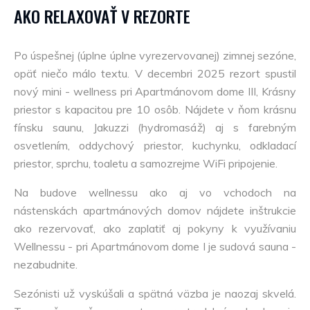
AKO RELAXOVAŤ V REZORTE
Po úspešnej (úplne úplne vyrezervovanej) zimnej sezóne,
opäť niečo málo textu. V decembri 2025 rezort spustil
nový mini - wellness pri Apartmánovom dome III, Krásny
priestor s kapacitou pre 10 osôb. Nájdete v ňom krásnu
fínsku saunu, Jakuzzi (hydromasáž) aj s farebným
osvetlením, oddychový priestor, kuchynku, odkladací
priestor, sprchu, toaletu a samozrejme WiFi pripojenie.
Na budove wellnessu ako aj vo vchodoch na
nástenskách apartmánových domov nájdete inštrukcie
ako rezervovať, ako zaplatiť aj pokyny k využívaniu
Wellnessu - pri Apartmánovom dome I je sudová sauna -
nezabudnite.
Sezónisti už vyskúšali a spätná väzba je naozaj skvelá.