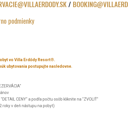
RVACIE@VILLAERDODY.SK
/
BOOKING@VILLAERD
rno podmienky